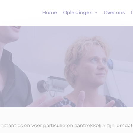
Ga naar hoofdinhoud
Ga naar footer
Home
Opleidingen
Over ons
 instanties én voor particulieren aantrekkelijk zijn, om