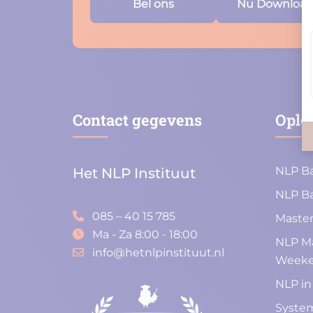
Bel ons
Nu Downloa
Contact gegevens
Ople
NLP Ba
Het NLP Instituut
NLP Ba
085 – 40 15 785
Master
Ma - Za 8:00 - 18:00
NLP Ma
info@hetnlpinstituut.nl
Week
NLP in
System