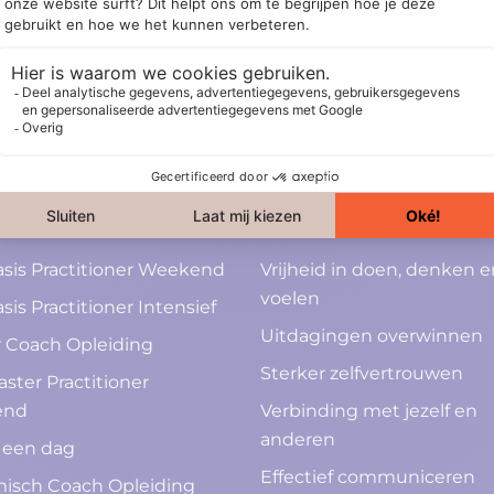
den
idingen
Toepassingen
sis Practitioner Weekend
Vrijheid in doen, denken e
voelen
sis Practitioner Intensief
Uitdagingen overwinnen
 Coach Opleiding
Sterker zelfvertrouwen
ster Practitioner
end
Verbinding met jezelf en
anderen
 een dag
Effectief communiceren
isch Coach Opleiding