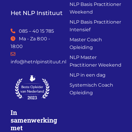
NLP Basis Practitioner
Weekend
Het NLP Instituut
NLP Basis Practitioner
Intensief
085 – 40 15 785
Ma - Za 8:00 -
Master Coach
18:00
Opleiding
NLP Master
info@hetnlpinstituut.nl
Practitioner Weekend
NLP in een dag
Systemisch Coach
Opleiding
In
samenwerking
met