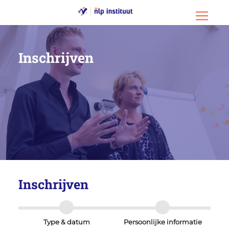
Ga naar hoofdinhoud
Ga naar footer
Menu o
Inschrijven
Inschrijven
Type & datum
Persoonlijke informatie