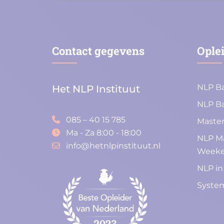
Contact gegevens
Ople
NLP Ba
Het NLP Instituut
NLP Ba
085 – 40 15 785
Master
Ma - Za 8:00 - 18:00
NLP Ma
info@hetnlpinstituut.nl
Week
NLP in
System