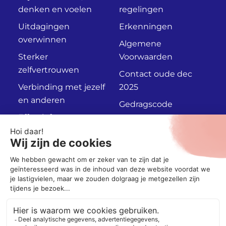
denken en voelen
regelingen
Uitdagingen
Erkenningen
overwinnen
Algemene
Sterker
Voorwaarden
zelfvertrouwen
Contact oude dec
Verbinding met jezelf
2025
en anderen
Gedragscode
Effectief
Privacyverklaring
communiceren
Persoonlijk
Adviesgesprek
Socials