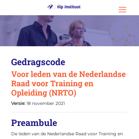
Ga naar hoofdinhoud
Ga naar footer
Menu o
Gedragscode
Voor leden van de Nederlandse
Raad voor Training en
Opleiding (NRTO)
Versie:
18 november 2021
Preambule
De leden van de Nederlandse Raad voor Training en