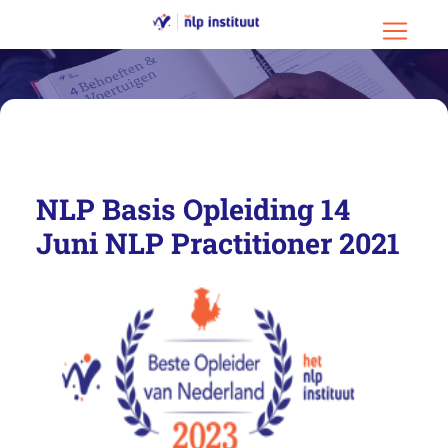
Ga naar hoofdinhoud
Ga naar footer
Menu o
NLP Basis Opleiding 14
Juni NLP Practitioner 2021