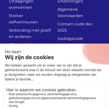
Uitdagingen
Erkenningen
overwinnen
Algemene
Sterker
Voorwaarden
zelfvertrouwen
Contact oude dec
Verbinding met jezelf
2025
en anderen
Gedragscode
Effectief
Privacyverklaring
communiceren
Persoonlijk
Adviesgesprek
Socials