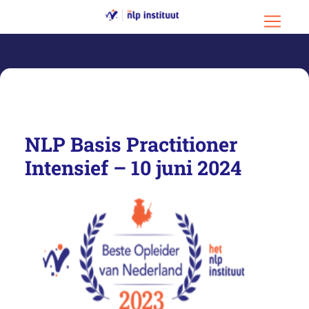
Ga naar hoofdinhoud
Ga naar footer
Menu o
NLP Basis Practitioner
Intensief – 10 juni 2024