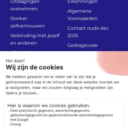
Uitdagingen
Erkenningen
overwinnen
Algemene
Sterker
Voorwaarden
zelfvertrouwen
Contact oude dec
Verbinding met jezelf
2025
en anderen
Gedragscode
Effectief
Privacyverklaring
communiceren
Persoonlijk
Adviesgesprek
Socials