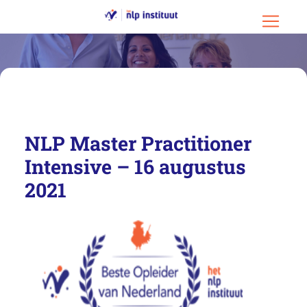
Ga naar hoofdinhoud
Ga naar footer
Menu o
NLP Master Practitioner
Intensive – 16 augustus
2021