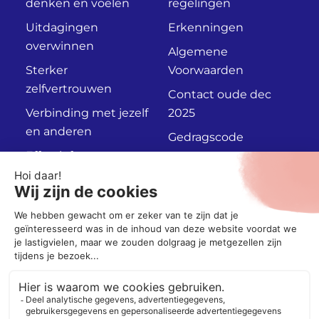
denken en voelen
regelingen
Uitdagingen
Erkenningen
overwinnen
Algemene
Sterker
Voorwaarden
zelfvertrouwen
Contact oude dec
Verbinding met jezelf
2025
en anderen
Gedragscode
Effectief
Privacyverklaring
communiceren
Persoonlijk
Adviesgesprek
Socials