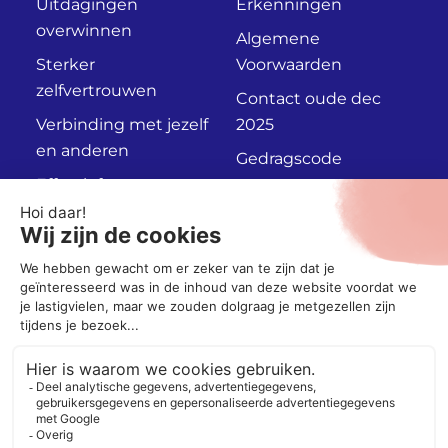
Uitdagingen
Erkenningen
overwinnen
Algemene
Sterker
Voorwaarden
zelfvertrouwen
Contact oude dec
Verbinding met jezelf
2025
en anderen
Gedragscode
Effectief
Privacyverklaring
communiceren
Persoonlijk
Adviesgesprek
Socials