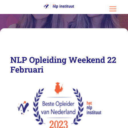
Ga naar hoofdinhoud
Ga naar footer
Menu o
NLP Opleiding Weekend 22
Februari