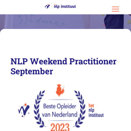
Ga naar hoofdinhoud
Ga naar footer
Menu o
NLP Weekend Practitioner
September