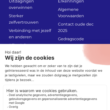
Uitdagingen
Erkenningen
overwinnen
Algemene
Sterker
Voorwaarden
zelfvertrouwen
Contact oude dec
Verbinding met jezelf
2025
en anderen
Gedragscode
Effectief
Privacyverklaring
communiceren
Persoonlijk
Adviesgesprek
Socials