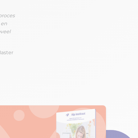
 proces
e en
oveel
Master