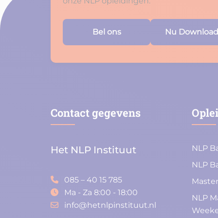
onze NLP opleidingen.
Bel ons
Nu Downloa
Contact gegevens
Ople
NLP Ba
Het NLP Instituut
NLP Ba
085 – 40 15 785
Master
Ma - Za 8:00 - 18:00
NLP Ma
info@hetnlpinstituut.nl
Week