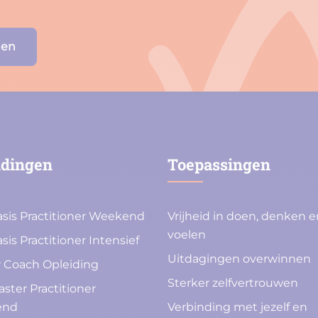
den
idingen
Toepassingen
sis Practitioner Weekend
Vrijheid in doen, denken e
voelen
sis Practitioner Intensief
Uitdagingen overwinnen
 Coach Opleiding
Sterker zelfvertrouwen
ster Practitioner
end
Verbinding met jezelf en