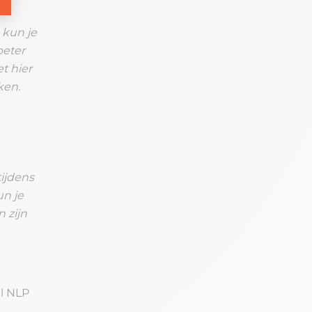
 kun je
beter
t hier
ken.
tijdens
un je
 zijn
al NLP