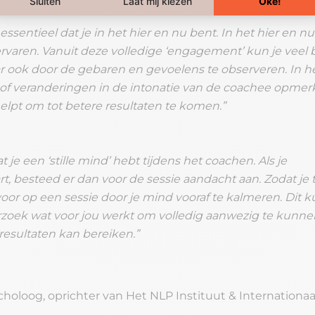
ssentieel dat je in het hier en nu bent. In het hier en nu
ervaren. Vanuit deze volledige ‘engagement’ kun je veel 
ar ook door de gebaren en gevoelens te observeren. In he
 of veranderingen in de intonatie van de coachee opmer
helpt om tot betere resultaten te komen.”
je een ‘stille mind’ hebt tijdens het coachen. Als je
t, besteed er dan voor de sessie aandacht aan. Zodat je 
voor op een sessie door je mind vooraf te kalmeren. Dit k
rzoek wat voor jou werkt om volledig aanwezig te kunnen
resultaten kan bereiken.”
ycholoog, oprichter van Het NLP Instituut & Internationa