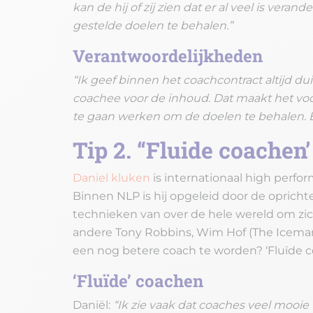
kan de hij of zij zien dat er al veel is ve
gestelde doelen te behalen.”
Verantwoordelijkheden
“Ik geef binnen het coachcontract altijd du
coachee voor de inhoud. Dat maakt het voor
te gaan werken om de doelen te behalen. 
Tip 2. “Fluide coachen
Daniel kluken
is internationaal high perfo
Binnen NLP is hij opgeleid door de opricht
technieken van over de hele wereld om zich
andere Tony Robbins, Wim Hof (The Iceman)
een nog betere coach te worden? ‘Fluïde 
‘Fluïde’ coachen
Daniël:
“Ik zie vaak dat coaches veel mooie