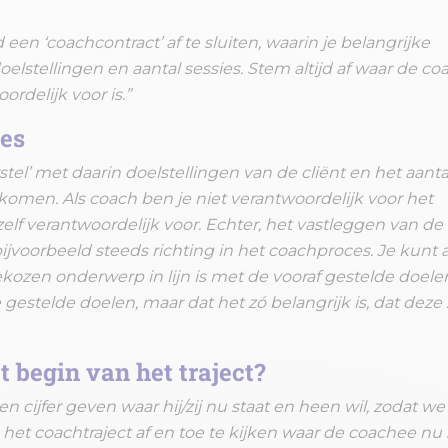
d een ‘coachcontract’ af te sluiten, waarin je belangrijke
elstellingen en aantal sessies. Stem altijd af waar de c
ordelijk voor is.”
ies
rstel’ met daarin doelstellingen van de cliënt en het aanta
 komen. Als coach ben je niet verantwoordelijk voor het
elf verantwoordelijk voor. Echter, het vastleggen van de
ijvoorbeeld steeds richting in het coachproces. Je kunt a
ozen onderwerp in lijn is met de vooraf gestelde doelen
gestelde doelen, maar dat het zó belangrijk is, dat deze 
 begin van het traject?
en cijfer geven waar hij/zij nu staat en heen wil, zodat we
het coachtraject af en toe te kijken waar de coachee nu s