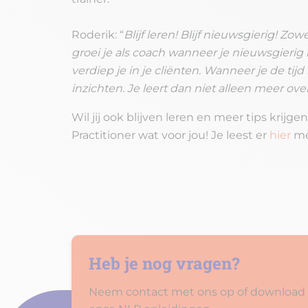
Roderik: “
Blijf leren! Blijf nieuwsgierig! Zo
groei je als coach wanneer je nieuwsgierig bl
verdiep je in je cliënten. Wanneer je de tij
inzichten. Je leert dan niet alleen meer ov
Wil jij ook blijven leren en meer tips kri
Practitioner wat voor jou! Je leest er
hier
me
Heb je nog vragen?
Neem contact met ons op of download d