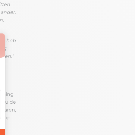
itten
 ander.
n,
Wat heb
dig
eden.”
aching
 jou de
rvaren,
e tip