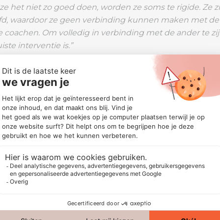
ze het niet zo goed doen, worden ze soms te rigide. Ze z
oofd, waardoor ze geen verbinding kunnen maken met de
te coachen. Om volledig in verbinding met de ander te zij
te interventie is.”
stel jezelf aan het begin van een coachsessie de vraag: “
oachen? Daarmee bedoel ik dus niet welke kennis je no
ch nodig hebt om het beste voor de coachee te kunnen bi
et moment’ – Coach: Samaria
r en public speaker. Ze geeft trainingen, workshop en co
aken van hun Mind-Body connectie. Als coach leert ze
ties te reduceren, meer innerlijke rust en zelfliefde te e
 tip die ze jou mee wil geven, en die mooi aanhaakt op d
het hier en nu.’