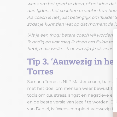
wens om het goed te doen, of het idee dat 
dan tijdens het coachen te veel in hun h
Als coach is het juist belangrijk om ‘
fluïde
’ 
zodat je kunt zien wat op dat moment de juis
“Als je een (nog) betere coach wil worden, 
ik nodig en wat mag ik doen om
fluïde
te c
hebt, maar welke staat van zijn je als coa
Tip 3. ‘Aanwezig in h
Torres
Samaria Torres is NLP Master coach, traine
met het doel om mensen weer bewust te m
tools om o.a. stress, angst en negatieve emo
en de beste versie van jezelf te worden. De
van Daniel, is: ‘Wees compleet aanwezig in 