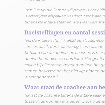
NLP trainer.
Bas:
“De tip die ik mee wil geven is om altij
wederzijdse afspraken vastlegt. Denk aan do
tijdens de intake staat en wie waar verantwo
Doelstellingen en aantal sess
“Na de intake schrijf ik altijd een ‘coachvoo
sessies dat ik denk dat nodig is om daar te
behalen van de doelen: de coachee is hier z
doelen heeft diverse voordelen. Het geeft b
coach bij elke sessie benoemen hoe het gek
samen beslissen dat het niet ligt binnen de 
wordt genomen.”
Waar staat de coachee aan het
“Ik laat de coachee tijdens de intake vaak e
tussentijds kunnen evalueren. Door tijdens 