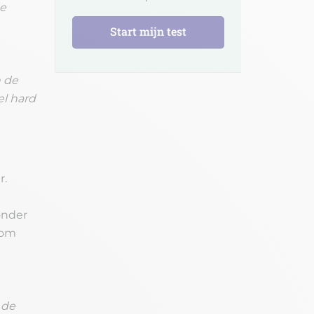
de
Start mijn test
n de
el hard
r.
onder
 om
 de