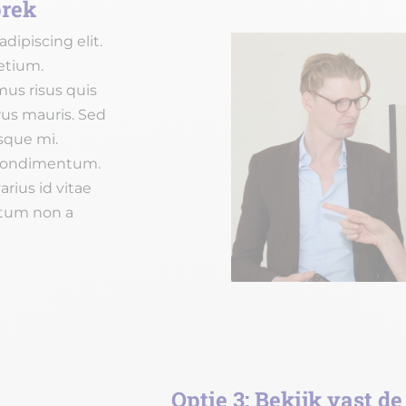
prek
dipiscing elit.
etium.
mus risus quis
rus mauris. Sed
isque mi.
 condimentum.
arius id vitae
ictum non a
Optie 3: Bekijk vast d