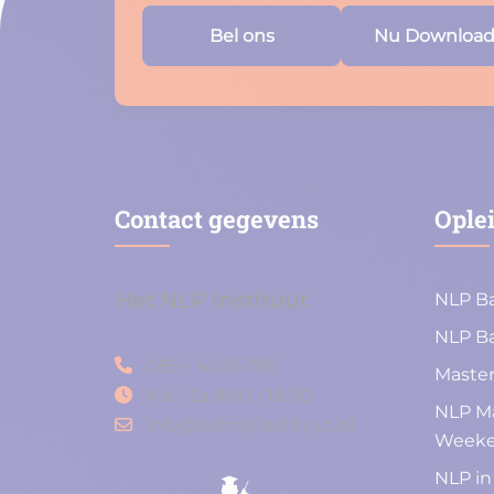
Bel ons
Nu Downloa
Contact gegevens
Ople
Het NLP Instituut
NLP Ba
NLP Ba
085 – 40 15 785
Master
Ma - Za 8:00 - 18:00
NLP Ma
info@hetnlpinstituut.nl
Week
NLP in