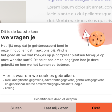
Lorem ipsum dolor sit amet, cons
lacinia ante eu dui pellentesque
dui. Morbi maximus risus quis ri
purus mauris. Sed at urna sceleri
Quisque ut eros vitae metus c
Pellentesque vitae risus vel enim
in libero id orci tincidunt dictu
Bekijk de lessen
d
dipiscing elit.
etium.