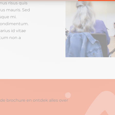
mus risus quis
rus mauris. Sed
isque mi.
 condimentum.
arius id vitae
ictum non a
e brochure en ontdek alles over