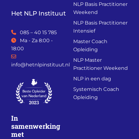
NLP Basis Practitioner
Weekend
Het NLP Instituut
NLP Basis Practitioner
Intensief
085 – 40 15 785
Ma - Za 8:00 -
Master Coach
18:00
Opleiding
NLP Master
info@hetnlpinstituut.nl
Practitioner Weekend
NLP in een dag
Systemisch Coach
Opleiding
In
samenwerking
met