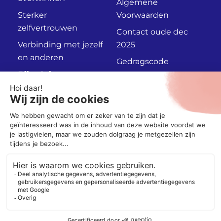
Algemene
Sterker
Voorwaarden
zelfvertrouwen
Contact oude dec
Verbinding met jezelf
2025
en anderen
Gedragscode
Effectief
Privacyverklaring
communiceren
Persoonlijk
Adviesgesprek
Socials