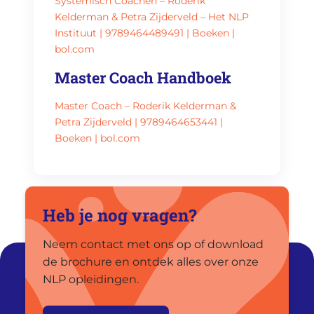
Systemisch Coachen – Roderik
Kelderman & Petra Zijderveld – Het NLP
Instituut | 9789464489491 | Boeken |
bol.com
Master Coach Handboek
Master Coach – Roderik Kelderman &
Petra Zijderveld | 9789464653441 |
Boeken | bol.com
Heb je nog vragen?
Neem contact met ons op of download
de brochure en ontdek alles over onze
NLP opleidingen.