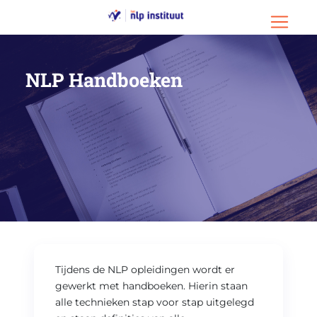
Ga naar hoofdinhoud
Ga naar footer
Menu o
NLP Handboeken
Tijdens de NLP opleidingen wordt er
gewerkt met handboeken. Hierin staan
alle technieken stap voor stap uitgelegd