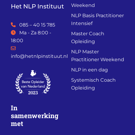
Weekend
Het NLP Instituut
NLP Basis Practitioner
Intensief
085 – 40 15 785
Ma - Za 8:00 -
Master Coach
18:00
Opleiding
NLP Master
info@hetnlpinstituut.nl
Practitioner Weekend
NLP in een dag
Systemisch Coach
Opleiding
In
samenwerking
met