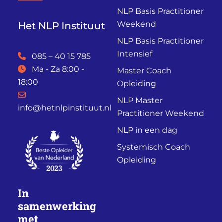
NLP Basis Practitioner
Weekend
Het NLP Instituut
NLP Basis Practitioner
Intensief
085 – 40 15 785
Ma - Za 8:00 -
Master Coach
18:00
Opleiding
NLP Master
info@hetnlpinstituut.nl
Practitioner Weekend
NLP in een dag
Systemisch Coach
Opleiding
In
samenwerking
met