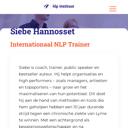
Ga naar hoofdinhoud
Ga naar footer
Menu o
Siebe Hannosset
Internationaal NLP Trainer
Siebe is coach, trainer, public speaker en
bestseller auteur. Hij helpt organisaties en
high performers – zoals managers, artiesten
en topsporters – naar groei en het
maximaliseren van hun potentieel. Dit doet
hij aan de hand van methoden en tools die
hem geholpen hebben een 10 jaar durende
strijd tegen een chronische ziekte van Lyme
te winnen. Met een achtergrond als
bewegingswetenschapper en na