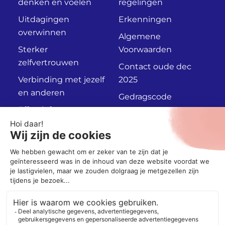
denken en voelen
regelingen
Uitdagingen
Erkenningen
overwinnen
Algemene
Sterker
Voorwaarden
zelfvertrouwen
Contact oude dec
Verbinding met jezelf
2025
en anderen
Gedragscode
Effectief
Privacyverklaring
communiceren
Persoonlijk
Adviesgesprek
Socials