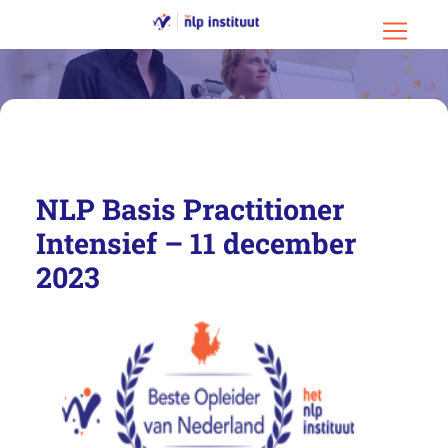
Ga naar hoofdinhoud
Ga naar footer
Menu o
NLP Basis Practitioner
Intensief – 11 december
2023