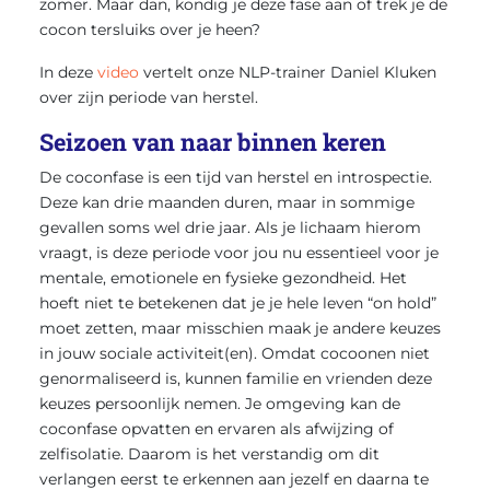
zomer. Maar dan, kondig je deze fase aan of trek je de
cocon tersluiks over je heen?
In deze
video
vertelt onze NLP-trainer Daniel Kluken
over zijn periode van herstel.
Seizoen van naar binnen keren
De coconfase is een tijd van herstel en introspectie.
Deze kan drie maanden duren, maar in sommige
gevallen soms wel drie jaar. Als je lichaam hierom
vraagt, is deze periode voor jou nu essentieel voor je
mentale, emotionele en fysieke gezondheid. Het
hoeft niet te betekenen dat je je hele leven “on hold”
moet zetten, maar misschien maak je andere keuzes
in jouw sociale activiteit(en). Omdat cocoonen niet
genormaliseerd is, kunnen familie en vrienden deze
keuzes persoonlijk nemen. Je omgeving kan de
coconfase opvatten en ervaren als afwijzing of
zelfisolatie. Daarom is het verstandig om dit
verlangen eerst te erkennen aan jezelf en daarna te