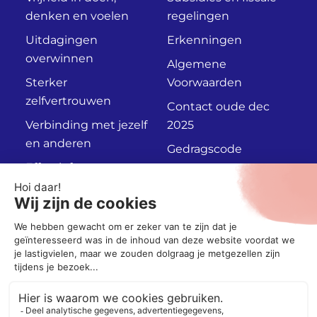
denken en voelen
regelingen
Uitdagingen
Erkenningen
overwinnen
Algemene
Sterker
Voorwaarden
zelfvertrouwen
Contact oude dec
Verbinding met jezelf
2025
en anderen
Gedragscode
Effectief
Privacyverklaring
communiceren
Persoonlijk
Adviesgesprek
Socials