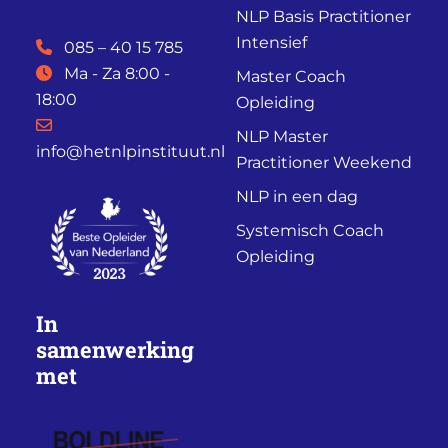
NLP Basis Practitioner
Intensief
085 – 40 15 785
Ma - Za 8:00 -
Master Coach
18:00
Opleiding
NLP Master
info@hetnlpinstituut.nl
Practitioner Weekend
NLP in een dag
Systemisch Coach
Opleiding
In
samenwerking
met