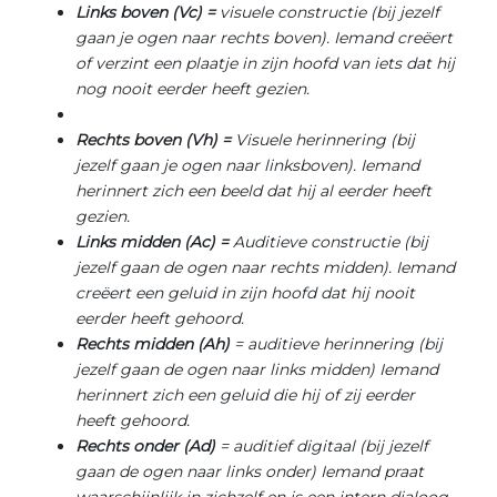
Links boven (Vc) =
visuele constructie (bij jezelf
gaan je ogen naar rechts boven). Iemand creëert
of verzint een plaatje in zijn hoofd van iets dat hij
nog nooit eerder heeft gezien.
Rechts boven (Vh) =
Visuele herinnering (bij
jezelf gaan je ogen naar linksboven). Iemand
herinnert zich een beeld dat hij al eerder heeft
gezien.
Links midden (Ac) =
Auditieve constructie (bij
jezelf gaan de ogen naar rechts midden). Iemand
creëert een geluid in zijn hoofd dat hij nooit
eerder heeft gehoord.
Rechts midden (Ah)
= auditieve herinnering (bij
jezelf gaan de ogen naar links midden) Iemand
herinnert zich een geluid die hij of zij eerder
heeft gehoord.
Rechts onder (Ad)
= auditief digitaal (bij jezelf
gaan de ogen naar links onder) Iemand praat
waarschijnlijk in zichzelf en is een intern dialoog