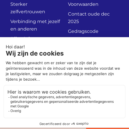
Sterker
Voorwaarden
zelfvertrouwen
Contact oude dec
Verbinding met jezelf
2025
en anderen
Gedragscode
Effectief
Privacyverklaring
communiceren
Persoonlijk
Adviesgesprek
Socials