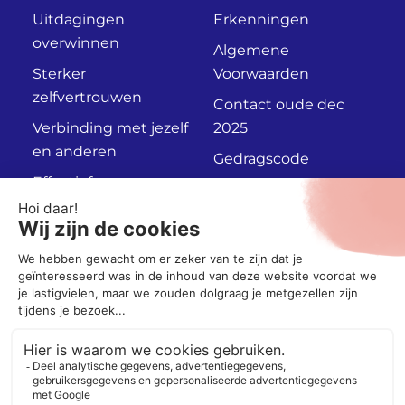
Uitdagingen
Erkenningen
overwinnen
Algemene
Sterker
Voorwaarden
zelfvertrouwen
Contact oude dec
Verbinding met jezelf
2025
en anderen
Gedragscode
Effectief
Privacyverklaring
communiceren
Persoonlijk
Adviesgesprek
Socials