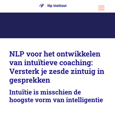
Ga naar hoofdinhoud
Ga naar footer
Menu o
NLP voor het ontwikkelen
van intuïtieve coaching:
Versterk je zesde zintuig in
gesprekken
Intuïtie is misschien de
hoogste vorm van intelligentie