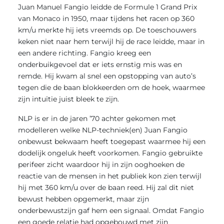
Juan Manuel Fangio leidde de Formule 1 Grand Prix
van Monaco in 1950, maar tijdens het racen op 360
km/u merkte hij iets vreemds op. De toeschouwers
keken niet naar hem terwijl hij de race leidde, maar in
een andere richting. Fangio kreeg een
onderbuikgevoel dat er iets ernstig mis was en
remde. Hij kwam al snel een opstopping van auto’s
tegen die de baan blokkeerden om de hoek, waarmee
zijn intuïtie juist bleek te zijn.
NLP is er in de jaren ’70 achter gekomen met
modelleren welke NLP-techniek(en) Juan Fangio
onbewust bekwaam heeft toegepast waarmee hij een
dodelijk ongeluk heeft voorkomen. Fangio gebruikte
perifeer zicht waardoor hij in zijn ooghoeken de
reactie van de mensen in het publiek kon zien terwijl
hij met 360 km/u over de baan reed. Hij zal dit niet
bewust hebben opgemerkt, maar zijn
onderbewustzijn gaf hem een signaal. Omdat Fangio
een goede relatie had opgebouwd met zijn