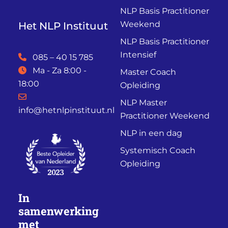
NLP Basis Practitioner
Weekend
Het NLP Instituut
NLP Basis Practitioner
Intensief
085 – 40 15 785
Ma - Za 8:00 -
Master Coach
18:00
Opleiding
NLP Master
info@hetnlpinstituut.nl
Practitioner Weekend
NLP in een dag
Systemisch Coach
Opleiding
In
samenwerking
met