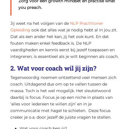
Zorg voor een
growth mindset
en
practise what
you preach.
Jij weet na het volgen van de
NLP Practitioner
Opleiding
ook dat alles wat je nodig hebt al in jou zit.
Dat als een ander het kan, jij het ook kunt. En dat
fouten maken enkel feedback is. De NLP
vaardigheden en kennis eerst bij jezelf toepassen en
integreren, is essentieel als je wilt beginnen als coach.
2. Wat voor coach wil jij zijn?
Tegenwoordig noemen ontzettend veel mensen zich
coach. Uitdagend dus om op te vallen tussen de
massa. Toch is het wel mogelijk. Het sleutelwoord
daarbij is focus. Focus je op een niche in plaats van
‘alles voor iedereen te willen zijn’ en in je
communicatie met hagel te schieten. Deze focus
creëer je o.a. door jezelf de juiste vragen te stellen.
Wat voor coach ben jij?